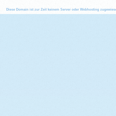
Diese Domain ist zur Zeit keinem Server oder Webhosting zugewies